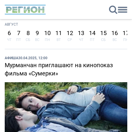
АВГУСТ
6
7
8
9
10
11
12
13
14
15
16
17
ЧТ
ПТ
СБ
ВС
ПН
ВТ
СР
ЧТ
ПТ
СБ
ВС
ПН
АФИША
30.04.2025, 12:00
Мурманчан приглашают на кинопоказ
фильма «Сумерки»