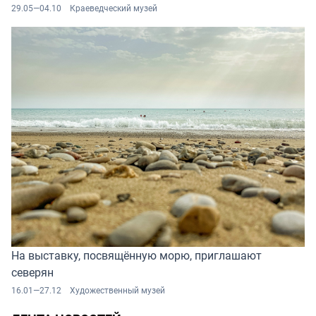
29.05—04.10
Краеведческий музей
На выставку, посвящённую морю, приглашают
северян
16.01—27.12
Художественный музей