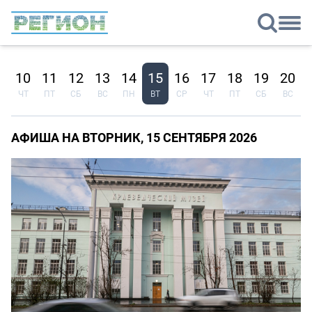
9
10
11
12
13
14
15
16
17
18
19
20
Р
ЧТ
ПТ
СБ
ВС
ПН
ВТ
СР
ЧТ
ПТ
СБ
ВС
АФИША НА ВТОРНИК, 15 СЕНТЯБРЯ 2026