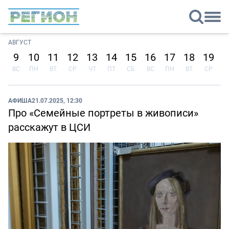
АВГУСТ
9
10
11
12
13
14
15
16
17
18
19
2
ВС
ПН
ВТ
СР
ЧТ
ПТ
СБ
ВС
ПН
ВТ
СР
Ч
АФИША
21.07.2025, 12:30
Про «Семейные портреты в живописи»
расскажут в ЦСИ