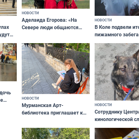
НОВОСТИ
Аделаида Егорова: «На
НОВОСТИ
В Коле подвели ит
улах
Севере люди общаются
пижамного забега
удут
не потому, что это выгодно,
Олимпийскую ноч
а потому что
ты им интересен»
 дочь
НОВОСТИ
ые
Мурманская Арт-
НОВОСТИ
Север»
Сотруднику Центр
библиотека приглашает к
кинологической 
сотрудничеству художников
ищут новый дом
и фотографов