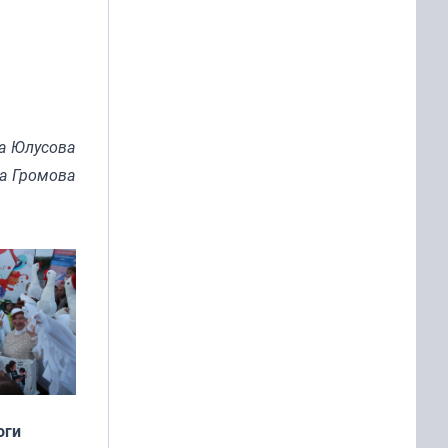
а Юлусова
на Громова
оги