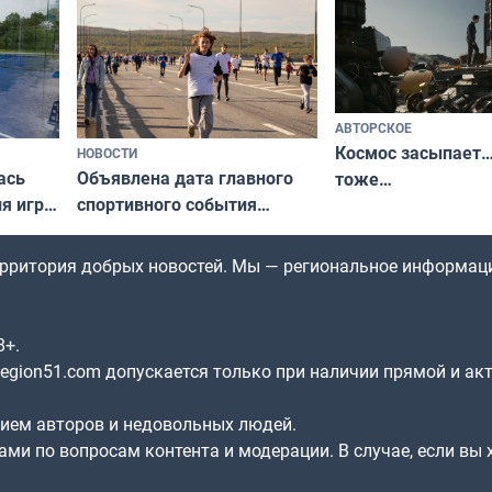
по Печенгскому округу»
АВТОРСКОЕ
Космос засыпает…
НОВОСТИ
ась
Объявлена дата главного
тоже…
ля игры
спортивного события
Заполярья: как зарождался
фестиваль «Гольфстрим»
территория добрых новостей. Мы — региональное информац
8+.
gion51.com допускается только при наличии прямой и ак
нием авторов и недовольных людей.
ами по вопросам контента и модерации. В случае, если вы