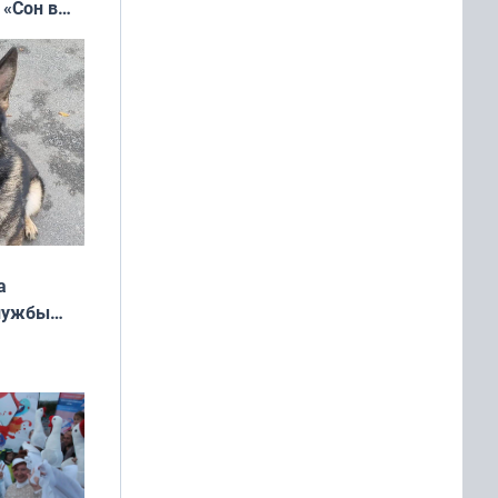
 «Сон в
ь»
а
службы