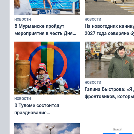
НОВОСТИ
НОВОСТИ
В Мурманске пройдут
На новогодних каник
мероприятия в честь Дня
2027 года северяне б
физкультурника
отдыхать 11 дней
НОВОСТИ
Галина Быстрова: «Я
фронтовиков, котор
НОВОСТИ
приехали осваивать 
В Туломе состоится
празднование
Международного дня
коренных народов мира