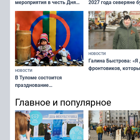
мероприятия в честь Дня
2027 года северяне б
физкультурника
отдыхать 11 дней
НОВОСТИ
Галина Быстрова: «Я
фронтовиков, котор
НОВОСТИ
приехали осваивать 
В Туломе состоится
празднование
Международного дня
Главное и популярное
коренных народов мира