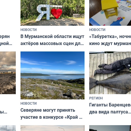
НОВОСТИ
НОВОСТИ
В Мурманской области ищут
ерян
«Табуретка», ночн
актёров массовых сцен для
дной
кино ждут мурман
съёмок в
та
выходные
короткометражном фильме
РЕГИОН
НОВОСТИ
Гиганты Баренцев
Северяне могут принять
два вида палтуса
ны
участие в конкурсе «Край у
и их рекордные т
ля
северной границы: фотогид
да