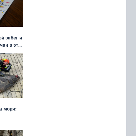
ой забег и
чан в эти
а моря:
рофеи