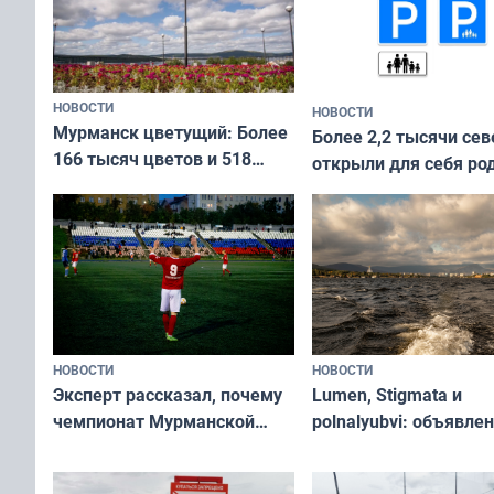
НОВОСТИ
НОВОСТИ
Мурманск цветущий: Более
Более 2,2 тысячи сев
166 тысяч цветов и 518
открыли для себя ро
вазонов
край в рамках проек
«Туризм для своих»
НОВОСТИ
НОВОСТИ
Эксперт рассказал, почему
Lumen, Stigmata и
чемпионат Мурманской
polnalyubvi: объявле
области по футболу остался
хедлайнеры фестива
незамеченным
«Имандра» в 2026 го