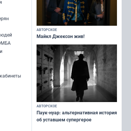
я
ерян
АВТОРСКОЕ
людей
Майкл Джексон жив!
 ФМБА
и
 кабинеты
АВТОРСКОЕ
Паук-нуар: альтернативная история
об уставшем супергерое