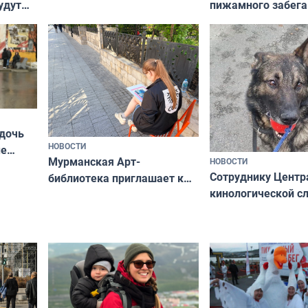
пижамного забега
удут
не потому, что это выгодно,
Олимпийскую ноч
а потому что
ты им интересен»
 дочь
НОВОСТИ
ые
Мурманская Арт-
НОВОСТИ
Север»
Сотруднику Центр
библиотека приглашает к
кинологической 
сотрудничеству художников
ищут новый дом
и фотографов