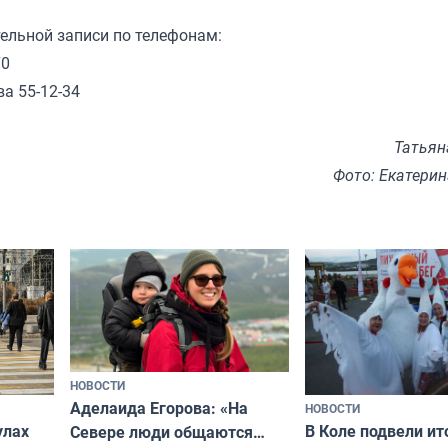
тельной записи по телефонам:
70
а 55-12-34
Татьян
Фото: Екатери
НОВОСТИ
Аделаида Егорова: «На
НОВОСТИ
В Коле подвели ит
улах
Севере люди общаются