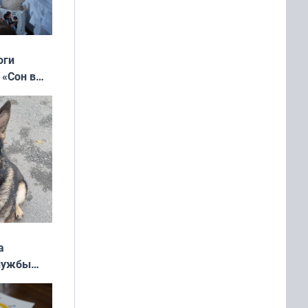
оги
 «Сон в
ь»
а
службы