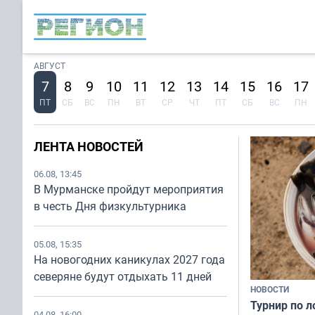
АВГУСТ
7
8
9
10
11
12
13
14
15
16
17
ПТ
СБ
ВС
ПН
ВТ
СР
ЧТ
ПТ
СБ
ВС
ПН
ЛЕНТА НОВОСТЕЙ
06.08, 13:45
В Мурманске пройдут мероприятия
в честь Дня физкультурника
05.08, 15:35
На новогодних каникулах 2027 года
северяне будут отдыхать 11 дней
НОВОСТИ
Турнир по 
04.08, 16:00