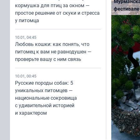
Мурманска
кормушка для птиц за окном —
фестивале
простое решение от скуки и стресса
у питомца
10.01, 04:45
Любовь кошки: как понять, что
питомец к вам не равнодушен —
проверьте вашу с ним связь
10.01, 00:45
НОВОСТИ
Русские породы собак: 5
Фотограф T
уникальных питомцев —
Мордасов п
национальные сокровища
фильм «Пе
с удивительной историей
и характером
Previo