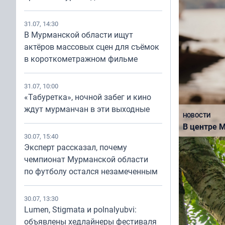
31.07, 14:30
В Мурманской области ищут
актёров массовых сцен для съёмок
в короткометражном фильме
НОВОСТИ
Для молоды
31.07, 10:00
Мурманской
«Табуретка», ночной забег и кино
конкурс па
ждут мурманчан в эти выходные
НОВОСТИ
«Память по
В центре 
30.07, 15:40
Эксперт рассказал, почему
чемпионат Мурманской области
по футболу остался незамеченным
30.07, 13:30
Lumen, Stigmata и polnalyubvi:
объявлены хедлайнеры фестиваля