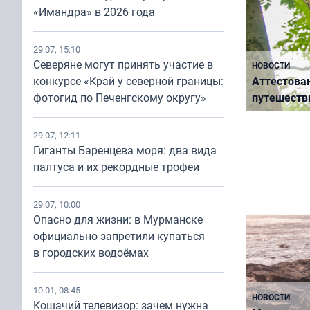
«Имандра» в 2026 года
29.07, 15:10
НОВОСТИ
Северяне могут принять участие в
НОВОСТИ
Сезон севе
Аттестова
конкурсе «Край у северной границы:
области под
путешеств
фотогид по Печенгскому округу»
29.07, 12:11
Гиганты Баренцева моря: два вида
палтуса и их рекордные трофеи
29.07, 10:00
Опасно для жизни: в Мурманске
официально запретили купаться
в городских водоёмах
НОВОСТИ
Когда приез
10.01, 08:45
НОВОСТИ
ягодами
Кошачий телевизор: зачем нужна