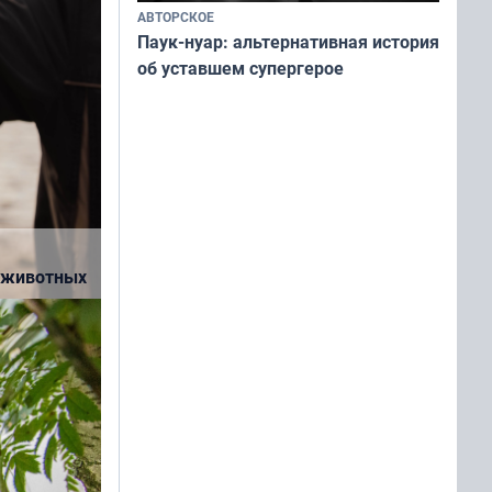
АВТОРСКОЕ
Паук-нуар: альтернативная история
об уставшем супергерое
рманских
 в онлайн-
а животных