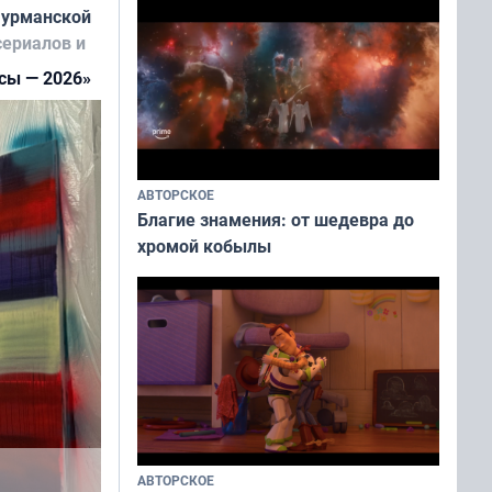
Мурманской
сериалов и
сы — 2026»
АВТОРСКОЕ
Благие знамения: от шедевра до
хромой кобылы
ры
 в этапе
о - 2026»
АВТОРСКОЕ