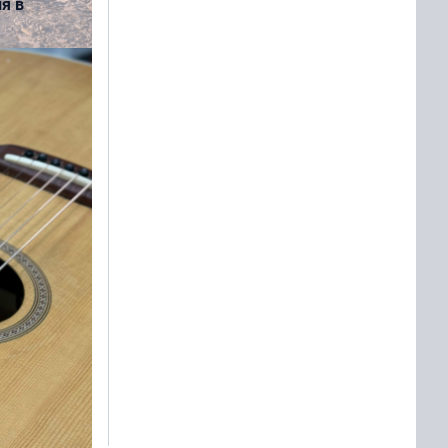
я в
естиваля
рманска
ной истории
0
Next