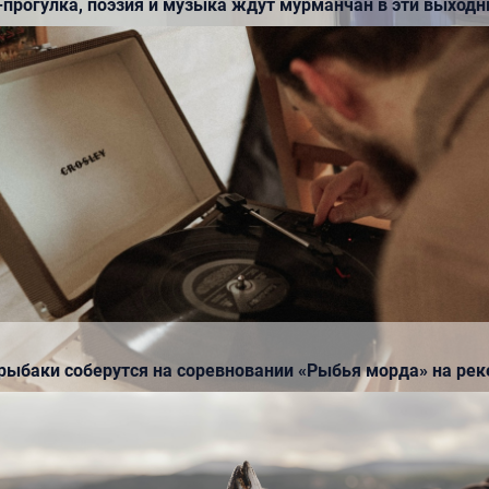
-прогулка, поэзия и музыка ждут мурманчан в эти выход
НОВОСТИ
атели Мурманской области
Юные творческие коллекти
ить грант в рамках
приглашают к участию в ко
го конкурса
фестивале «Театральные в
рыбаки соберутся на соревновании «Рыбья морда» на рек