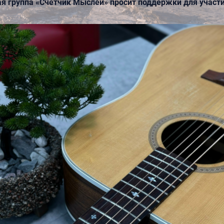
я группа «Счётчик Мыслей» просит поддержки для участи
всероссийского хорового ф
he New York Times Михаил
редставит в Апатитах свой
НОВОСТИ
реживём»
Художественный музей Му
запутил видеогид по всемир
и культуре
1
2
...
6
7
8
9
10
11
12
...
139
14
us