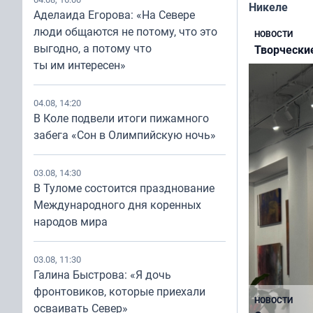
Никеле
Аделаида Егорова: «На Севере
люди общаются не потому, что это
НОВОСТИ
выгодно, а потому что
Творчески
ты им интересен»
04.08, 14:20
В Коле подвели итоги пижамного
забега «Сон в Олимпийскую ночь»
03.08, 14:30
В Туломе состоится празднование
Международного дня коренных
народов мира
НОВОСТИ
Начинающи
03.08, 11:30
Галина Быстрова: «Я дочь
Мурманской
фронтовиков, которые приехали
до 500 тыся
НОВОСТИ
осваивать Север»
фильмов