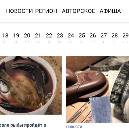
НОВОСТИ
РЕГИОН
АВТОРСКОЕ
АФИША
18
19
20
21
22
23
24
25
26
27
28
29
ВТ
СР
ЧТ
ПТ
СБ
ВС
ПН
ВТ
СР
ЧТ
ПТ
СБ
ловле рыбы пройдёт в
НОВОСТИ