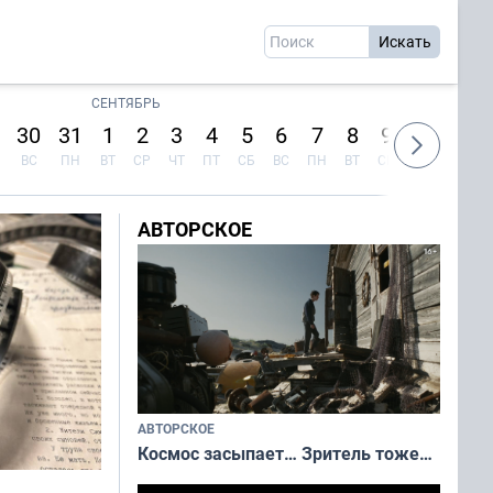
СЕНТЯБРЬ
30
31
1
2
3
4
5
6
7
8
9
10
11
ВС
ПН
ВТ
СР
ЧТ
ПТ
СБ
ВС
ПН
ВТ
СР
ЧТ
ПТ
АВТОРСКОЕ
АВТОРСКОЕ
Космос засыпает… Зритель тоже…