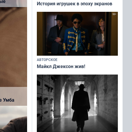
ные
История игрушек в эпоху экранов
АВТОРСКОЕ
Майкл Джексон жив!
вы
нкурсе-
еснушки»
е Умба