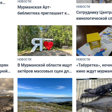
НОВОСТИ
ые
Мурманская Арт-
НОВОСТИ
Север»
Сотруднику Центр
библиотека приглашает к
кинологической 
сотрудничеству художников
ищут новый дом
и фотографов
НОВОСТИ
НОВОСТИ
В Мурманской области ищут
ерян
«Табуретка», ночн
актёров массовых сцен для
дной
кино ждут мурман
съёмок в
та
выходные
короткометражном фильме