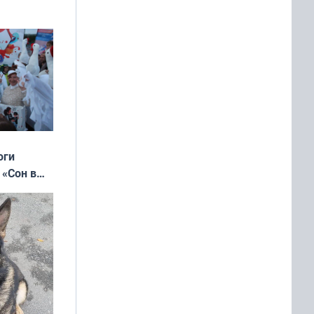
оги
 «Сон в
ь»