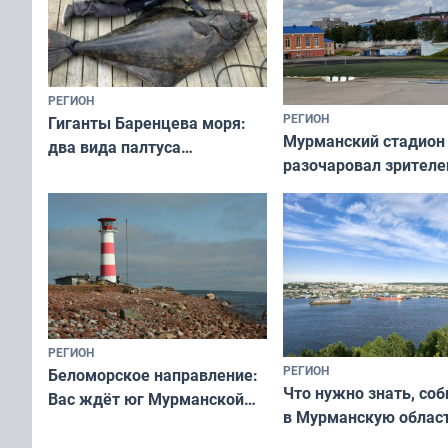
РЕГИОН
РЕГИОН
Гиганты Баренцева моря:
Мурманский стадион
два вида палтуса
разочаровал зрителе
и их рекордные трофеи
матчей региональног
чемпионата
РЕГИОН
РЕГИОН
Беломорское направление:
Что нужно знать, со
Вас ждёт юг Мурманской
в Мурманскую облас
области!