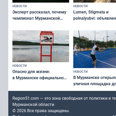
НОВОСТИ
НОВОСТИ
Эксперт рассказал, почему
Lumen, Stigmata и
чемпионат Мурманской
polnalyubvi: объявле
области по футболу остался
хедлайнеры фестива
незамеченным
«Имандра» в 2026 го
НОВОСТИ
Опасно для жизни:
НОВОСТИ
В Мурманске открыл
в Мурманске официально
уличная площадка д
запретили купаться
в падел
в городских водоёмах
Region51.com — это зона свободная от политики и 
Мурманской области.
© 2026 Все права защищены.