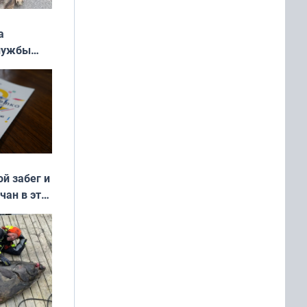
а
службы
ой забег и
чан в эти