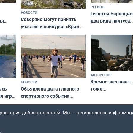
РЕГИОН
НОВОСТИ
Гиганты Баренцев
Северяне могут принять
два вида палтуса
ны
участие в конкурсе «Край у
и их рекордные т
ля
северной границы: фотогид
да
по Печенгскому округу»
АВТОРСКОЕ
Космос засыпает…
НОВОСТИ
ась
Объявлена дата главного
тоже…
ля игры
спортивного события
Заполярья: как зарождался
фестиваль «Гольфстрим»
территория добрых новостей. Мы — региональное информац