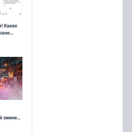
! Каких
ране
ть?
й зимней
манске