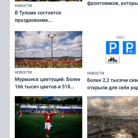
фронтовиков, котор
НОВОСТИ
приехали осваивать 
В Туломе состоится
празднование
Международного дня
коренных народов мира
НОВОСТИ
НОВОСТИ
Мурманск цветущий: Более
Более 2,2 тысячи сев
166 тысяч цветов и 518
открыли для себя ро
вазонов
край в рамках проек
«Туризм для своих»