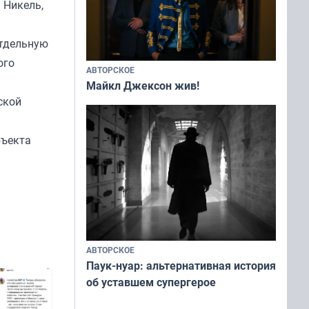
 Никель,
отдельную
ого
АВТОРСКОЕ
Майкл Джексон жив!
ской
бъекта
АВТОРСКОЕ
Паук-нуар: альтернативная история
об уставшем супергерое