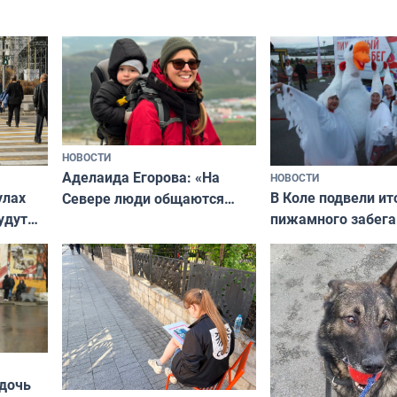
НОВОСТИ
Аделаида Егорова: «На
НОВОСТИ
В Коле подвели ит
улах
Севере люди общаются
пижамного забега
удут
не потому, что это выгодно,
Олимпийскую ноч
а потому что
ты им интересен»
 дочь