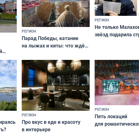
РЕГИОН
Не только Малахов
РЕГИОН
звёзд подарила ст
Парад Победы, катание
Мурманская облас
на лыжах и киты: что ждёт
й
гостей Мурманской области
о
на майские праздники
РЕГИОН
РЕГИОН
Пять локаций
бираясь
Про вкус в еде и красоту
для романтическо
ть?
в интерьере
фотосессии в Мур