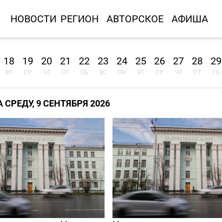
НОВОСТИ
РЕГИОН
АВТОРСКОЕ
АФИША
18
19
20
21
22
23
24
25
26
27
28
29
ВТ
СР
ЧТ
ПТ
СБ
ВС
ПН
ВТ
СР
ЧТ
ПТ
СБ
СРЕДУ, 9 СЕНТЯБРЯ 2026