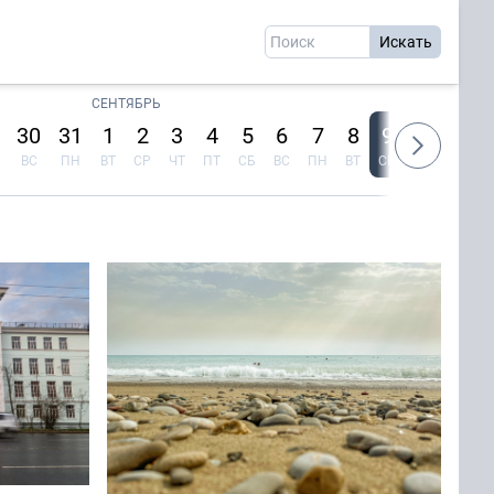
СЕНТЯБРЬ
30
31
1
2
3
4
5
6
7
8
9
10
11
ВС
ПН
ВТ
СР
ЧТ
ПТ
СБ
ВС
ПН
ВТ
СР
ЧТ
ПТ