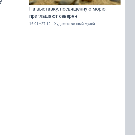
у
На выставку, посвящённую морю,
времён»
приглашают северян
16.01—27.12
Художественный музей