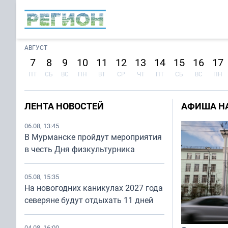
АВГУСТ
7
8
9
10
11
12
13
14
15
16
17
ПТ
СБ
ВС
ПН
ВТ
СР
ЧТ
ПТ
СБ
ВС
ПН
ЛЕНТА НОВОСТЕЙ
АФИША НА 
06.08, 13:45
В Мурманске пройдут мероприятия
в честь Дня физкультурника
05.08, 15:35
На новогодних каникулах 2027 года
северяне будут отдыхать 11 дней
04.08, 16:00