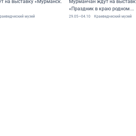
ут на выставку «Мурманск.
Мурманчан ждут на выставк
«Праздник в краю родном.
На перекрёстке традиций и 
раеведческий музей
29.05—04.10
Краеведческий музей