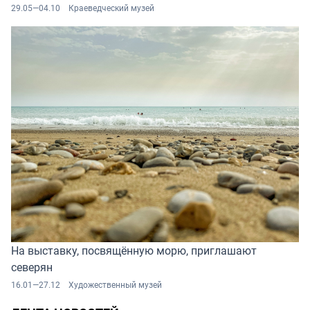
29.05—04.10
Краеведческий музей
На выставку, посвящённую морю, приглашают
северян
16.01—27.12
Художественный музей