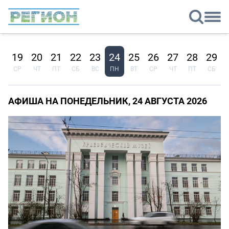
8
19
20
21
22
23
24
25
26
27
28
29
Т
СР
ЧТ
ПТ
СБ
ВС
ПН
ВТ
СР
ЧТ
ПТ
СБ
АФИША НА ПОНЕДЕЛЬНИК, 24 АВГУСТА 2026