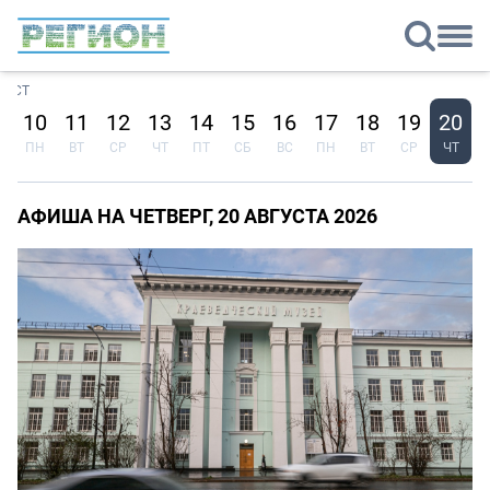
ГУСТ
9
10
11
12
13
14
15
16
17
18
19
20
С
ПН
ВТ
СР
ЧТ
ПТ
СБ
ВС
ПН
ВТ
СР
ЧТ
АФИША НА ЧЕТВЕРГ, 20 АВГУСТА 2026