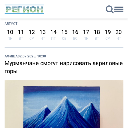
АВГУСТ
10
11
12
13
14
15
16
17
18
19
20
ПН
ВТ
СР
ЧТ
ПТ
СБ
ВС
ПН
ВТ
СР
ЧТ
АФИША
02.07.2025, 10:30
Мурманчане смогут нарисовать акриловые
горы