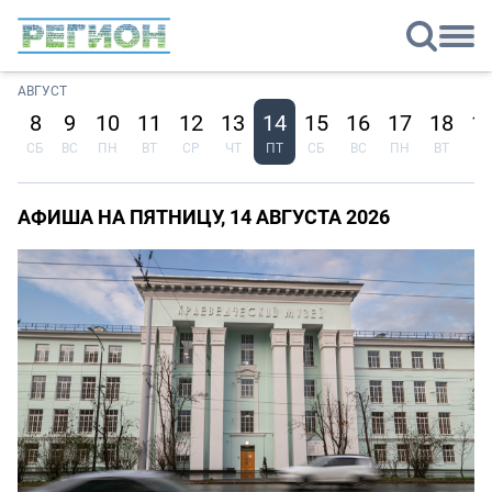
АВГУСТ
8
9
10
11
12
13
14
15
16
17
18
1
СБ
ВС
ПН
ВТ
СР
ЧТ
ПТ
СБ
ВС
ПН
ВТ
СР
АФИША НА ПЯТНИЦУ, 14 АВГУСТА 2026