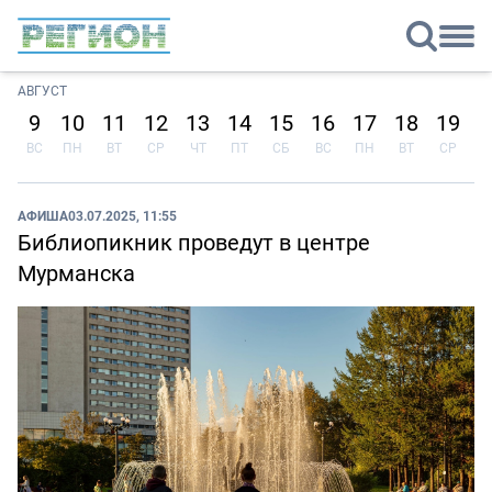
АВГУСТ
9
10
11
12
13
14
15
16
17
18
19
2
ВС
ПН
ВТ
СР
ЧТ
ПТ
СБ
ВС
ПН
ВТ
СР
Ч
АФИША
03.07.2025, 11:55
Библиопикник проведут в центре
Мурманска